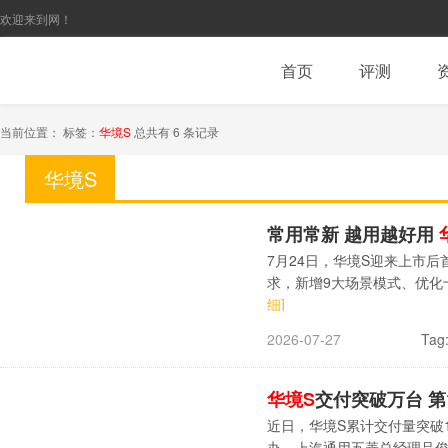
欢迎来到网！
首页
评测
当前位置： 标签：
华境S
总共有 6 条记录
华境S
常用常新 越用越好用
7月24日，华境S迎来上市
求，新增9大场景模式、优
细]
Tag
2026-07-27
华境S
交付突破万台 第
近日，华境S累计交付量突破
办。上汽通用五菱总经理吕俊