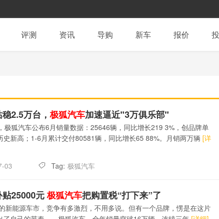
评测
资讯
导购
新车
报价
稳2.5万台，
极狐汽车
加速逼近"3万俱乐部"
，极狐汽车公布6月销量数据：25646辆，同比增长219 3%，创品牌单
史新高；1-6月累计交付80581辆，同比增长65 88%。月销两万辆
[详
Tag:
极狐汽车
7-03
贴25000元
极狐汽车
把购置税“打下来”了
5年的新能源车市，竞争有多激烈，不用多说。但有一个品牌，愣是在这片
出了自己的节奏——极狐汽车，全年销量突破16万辆，连续三年
[详细]