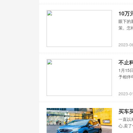
10
眼下的
策。怎
2023-0
不止
1月15
予相伴
2023-0
买车
一直以
心,卖