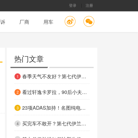
登录
注册
投诉
厂商
用车
热门文章
春季天气不友好？第七代伊兰特教你如何保障车内空气质量
1
看过轩逸卡罗拉，90后小夫妻为何选择了伊兰特
2
23项ADAS加持！名图纯电动让你秒变老司机
3
买完车不敢开？第七代伊兰特教你如何“省”着开
4