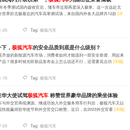
23年冬季测试国内篇收官后，懂车帝近期再度深入极寒。这一次远赴北
全世界距北极最近的汽车高寒测试场，来自国内外各大品牌共12款
[详
Tag:
极狐汽车
1-25
一下，
极狐汽车
的安全品质到底是什么级别？
花齐放的新能源汽车市场，消费者如何才能选到一部安全靠谱、用起来
产品？很多时候光听新品发布会上怎么说还不行，还需要花点功
[详细]
Tag:
极狐汽车
1-15
驻华大使试驾
极狐汽车
称赞世界豪华品牌的乘坐体验
车与外交官再续渊源。继成功加入外交服务用车行列后，极狐汽车又以
品性能赢得驻华使节和外交官交口称赞。近日，在2023外交官看
[详细]
Tag:
极狐汽车
7-03