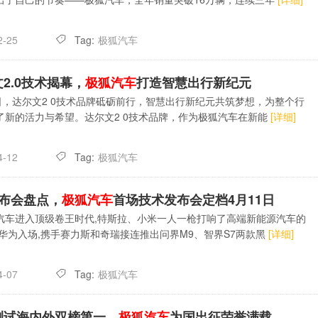
Tag:
极狐汽车
2-25
2.0技术揭幕，
极狐汽车
打造智慧出行新纪元
1日，达尔文2 0技术品牌砥砺前行，智慧出行新纪元共筑梦想，为整个行
了新的活力与希望。达尔文2 0技术品牌，作为极狐汽车在新能
[详细]
Tag:
极狐汽车
4-12
发布会盘点，
极狐汽车
首场技术发布会定档4月11日
汽车进入顶级卷王时代,特斯拉、小米一人一枪打响了高端新能源汽车的
;华为入场,携手赛力斯和奇瑞接连推出问界M9、智界S7两款黑
[详细]
Tag:
极狐汽车
4-07
测试海内外双榜第一，
极狐汽车
为国出征荣誉满载