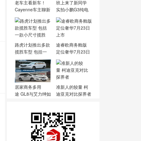
老车主看新车！
班上来了新同学
Cayenne车主聊新
实拍小鹏G3纯电
Cayenne
动车
路虎计划推出多款
途睿欧商务舱版
揽胜车型 包括一
定位奢华7月23日
款小
上市
居家商务多用
准新人的较量 柯
途 GL8与艾力绅如
迪亚克对比探界者
何选？