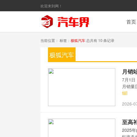
欢迎来到网！
首页
当前位置： 标签：
极狐汽车
总共有 10 条记录
极狐汽车
月销站
7月1日
月销量历
细]
2026-0
至高补
202
红海杀