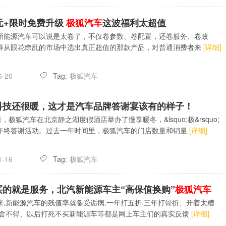
万元+限时免费升级
极狐汽车
这波福利太超值
新能源汽车可以说是太卷了，不仅卷参数、卷配置，还卷服务、卷政
样从眼花缭乱的市场中选出真正超值的那款产品，对普通消费者来
[详细]
Tag:
极狐汽车
6-20
科技还很暖，这才是汽车品牌答谢宴该有的样子！
日，极狐汽车在北京静之湖度假酒店举办了慢享暖冬，&lsquo;极&rsquo;
年终答谢活动。过去一年时间里，极狐汽车的门店数量和销量
[详细]
Tag:
极狐汽车
1-16
买的就是服务，北汽新能源车主“高保值换购”
极狐汽车
来,新能源汽车的残值率就备受诟病,一年打五折,三年打骨折、开着太糟
了舍不得、以后打死不买新能源车等都是网上车主们的真实反馈
[详细]