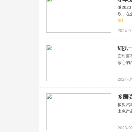
继20
欧，在
细]
2024-0
细扒
面对百
放心的
2024-0
多国
极狐汽
出色产
2023-0