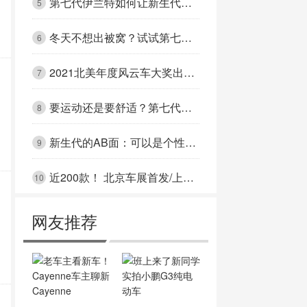
第七代伊兰特如何让新生代多“省”一点
5
冬天不想出被窝？试试第七代伊兰特这些暖心操作
6
2021北美年度风云车大奖出炉，第七代伊兰特再度问鼎！
7
要运动还是要舒适？第七代伊兰特都让你满意
8
新生代的AB面：可以是个性潮人，也可以是居家暖男
9
近200款！ 北京车展首发/上市新车汇总
10
网友推荐