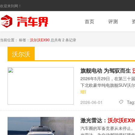
欢迎来到网！
首页
评测
当前位置： 标签：
沃尔沃EX90
总共有 2 条记录
沃尔沃
EX90
旗舰电动 为驾驭而生
2026年5月29日，在第三
下北欧豪华纯电旗舰SUV沃尔
细]
Tag
2026-06-01
激光雷达：
沃尔沃EX9
汽车圈的军备竞赛从未停止
光雷达，为自动驾驶埋好硬