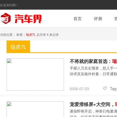
欢迎来到网！
首页
评测
当前位置： 标签：
瑞虎7L
总共有 4 条记录
瑞虎7L
不将就的家庭首选：
瑞
手握八万左右预算，想入手一
诉求其实格外朴素：日常通
Tag
2026-07-23
宠爱滑移屏+大空间，
暑假即将开启，神兽们电量
活力、拉近亲子距离的最佳