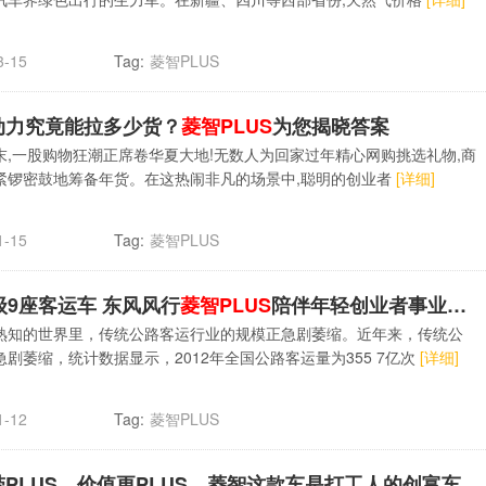
Tag:
菱智PLUS
3-15
T动力究竟能拉多少货？
菱智PLUS
为您揭晓答案
末,一股购物狂潮正席卷华夏大地!无数人为回家过年精心网购挑选礼物,商
紧锣密鼓地筹备年货。在这热闹非凡的场景中,聪明的创业者
[详细]
Tag:
菱智PLUS
1-15
级9座客运车 东风风行
菱智PLUS
陪伴年轻创业者事业腾飞
熟知的世界里，传统公路客运行业的规模正急剧萎缩。近年来，传统公
急剧萎缩，统计数据显示，2012年全国公路客运量为355 7亿次
[详细]
Tag:
菱智PLUS
1-12
带PLUS，价值更PLUS，菱智这款车是打工人的创富车