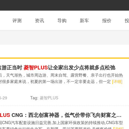
评测
资讯
导购
新车
报价
出游正当时
菱智PLUS
让全家出发少点将就多点松弛
后，天气渐热，城市周边游、周末自驾、露营野餐、亲子出行也开始热
对很多家庭来说，初夏的第一场出游，不一定非要走远，但一定
[详细]
Tag:
菱智PLUS
5-29
LUS
CNG：西北创富神器，低气价带你飞向财富之巅！
国CNG汽车配套设施日益完善,加上国家环保政策的持续推动,CNG车型
汽车界绿色出行的生力军。在新疆、四川等西部省份,天然气价格
[详细]