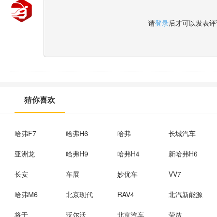
请
登录
后才可以发表评
猜你喜欢
哈弗F7
哈弗H6
哈弗
长城汽车
亚洲龙
哈弗H9
哈弗H4
新哈弗H6
长安
车展
妙优车
VV7
哈弗M6
北京现代
RAV4
北汽新能源
将于
沃尔沃
北京汽车
荣放