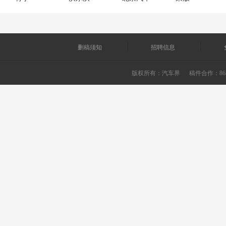
删稿须知
招聘信息
版权所有：
汽车界
稿件合作：865226