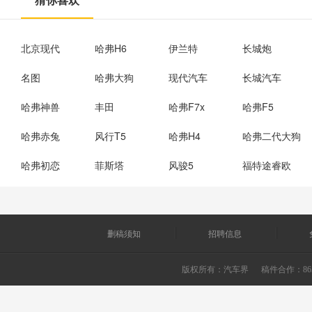
北京现代
哈弗H6
伊兰特
长城炮
名图
哈弗大狗
现代汽车
长城汽车
哈弗神兽
丰田
哈弗F7x
哈弗F5
哈弗赤兔
风行T5
哈弗H4
哈弗二代大狗
哈弗初恋
菲斯塔
风骏5
福特途睿欧
删稿须知
招聘信息
版权所有：
汽车界
稿件合作：865226