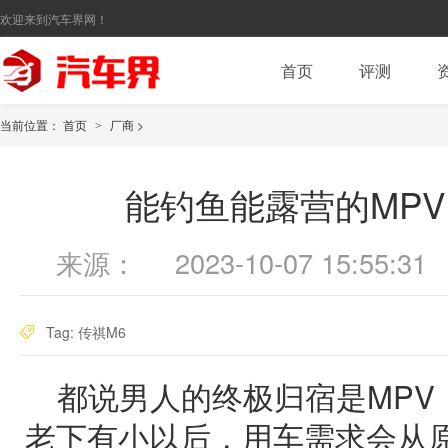
欢迎来到汽车界网！
首页
评测
当前位置：
首页
厂商
>
>
能钓鱼能露营的MP
来源：
2023-10-07 15:55:31
Tag:
传祺M6
都说男人的终极归宿是MPV
老下有小以后，
用车
需求会从