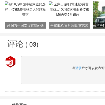
超16万中国幸福家庭的选
全家出游/日常通勤/露营装
传祺M
择，传祺M6堪称男人的终极
载...15万级家用王者传祺M6
归宿
再夺5月销冠！
评论
(
03
)
请
登录
后才可以发表评
猜你喜欢