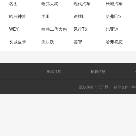
名图
哈弗大狗
现代汽车
长城汽车
哈弗神兽
丰田
途胜L
哈弗F7x
WEY
哈弗二代大狗
风行T5
比亚迪
长城皮卡
沃尔沃
菱智
哈弗初恋
删稿须知
招聘信息
版权所有：
汽车界
稿件合作：865226