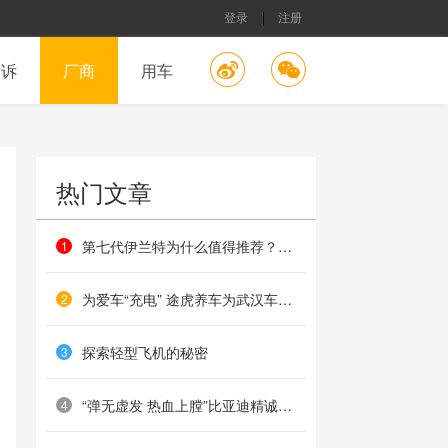
登录
注册
投诉
厂商
用车
热门文章
第七代伊兰特为什么值得推荐？这几个方面最有价值
1
为爱车“充电” 途虎养车为武汉车主提供免费搭电服务
2
探索轻型飞机的秘密
3
“弹无虚发 热血上膛”比亚迪精诚服务射击体验上海集结
4