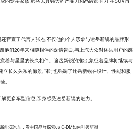
成的途岳家族,必将以其强大的产品力和品牌影响力,在SUV市
新锐还官宣了代言人张杰,不仅他的个人形象与途岳新锐的品牌形
,感谢他们20年来相随相伴的深情告白,与上汽大众对途岳用户的感
寓意着与星星的长久相伴。途岳新锐的推出,象征着品牌将继续与
者建立长久关系的愿景,同时也强调了途岳新锐在设计、性能和服
体验。
,了解更多车型信息,亲身感受途岳新锐的魅力。
新能源汽车，看中国品牌探索06 C-DM如何引领新潮