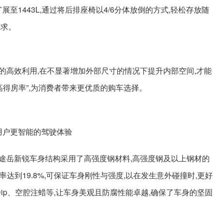
展至1443L,通过将后排座椅以4/6分体放倒的方式,轻松存放随
需求。
的高效利用,在不显著增加外部尺寸的情况下提升内部空间,才能
高得房率”,为消费者带来更优质的购车选择。
用户更智能的驾驶体验
途岳新锐车身结构采用了高强度钢材料,高强度钢及以上钢材的
率达到19.8%,可保证车身刚性与强度,以在发生意外碰撞时,更好
Dip、空腔注蜡等,让车身美观且防腐性能卓越,确保了车身的坚固