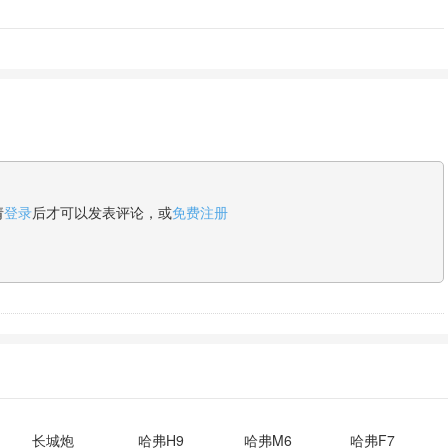
请
登录
后才可以发表评论，或
免费注册
长城炮
哈弗H9
哈弗M6
哈弗F7