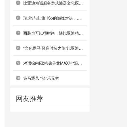
比亚迪精诚服务楚式漆器文化探寻之旅
5
瑞虎9与红旗HS5的巅峰对决，你站谁？
6
西装也可以很时尚！随比亚迪精诚服务探寻海派西装
7
“文化探寻 轻启时装之旅”比亚迪精诚服务带您感受服饰美学
8
对话徐向阳:哈弗枭龙MAX的“混动经”
9
策马逐风 “骑”乐无穷
10
网友推荐