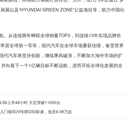
以及“HYUNDAI GREEN ZONE”公益项目等，助力中国社
。从连续两年蝉联全球销量TOP3，到连续13年实现品牌价
利润率居全球第一等等，现代汽车在全球市场屡获佳绩，备受世界
现代汽车将坚持创新，继续乘风破浪，不断加大海外市场的扩
的落地，并向着下一个1亿辆目标不断远航，进而开拓全球化发展的全
S6上市48小时 大定突破11000台
入门级SUV传祺GS3影速，低至6.08万起