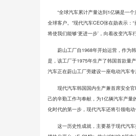
“全球汽车累计产量达到1亿辆是一
全球客户。”现代汽车CEO张在勋表示：
将使我们能够‘更进一步’，向着改变汽车
蔚山工厂自1968年开始运营，作
是，该工厂于1975年生产了韩国首款量
汽车正在蔚山工厂旁建设一座电动汽车专
现代汽车韩国国内生产兼首席安全官Do
己的辛勤工作与奉献，为1亿辆汽车产量
化时代的第一步，现代汽车还将引领电动
这一历史性成就，主要基于现代汽车