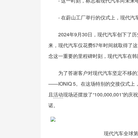
- 这一时刻，标志着现代汽车向未来
- 在蔚山工厂举行的仪式上，现代汽车向客
2024年9月30日，现代汽车创下
来，现代汽车仅花费57年时间就取得了
念这一重要的里程碑时刻，现代汽车在韩
为了答谢客户对现代汽车坚定不移的支持
——IONIQ 5。在这场特别的交接仪
且
活动
现场还摆放了“100,000,00
诺。
现代汽车全球第10