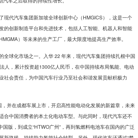
等电动汽车之后取得的持续性增长。
了现代汽车集团新加坡全球创新中心（HMGICS），这是一个
发的创新制造平台和先进技术，包括人工智能、机器人和智能
HMGMA）等未来的生产工厂，最大限度地提高生产效率。
全球化市场之一。入华 22 年来，现代汽车集团持续扎根中国
法人，累计投资超1300亿人民币，在中国持续布局氢能、电动
业社会责任，为中国汽车行业乃至社会和谐发展贡献积极力
引进中国，并在成都车展上市，开启高性能电动化发展的新篇章，未来
适合中国消费者的本土化电动车型。与此同时，现代汽车还不
中国版，到成立“HTWO广州”，再到氢燃料电池车在国内的广泛
展新路线，持续助力氢能社会转型。另外，现代汽车还通过“梦