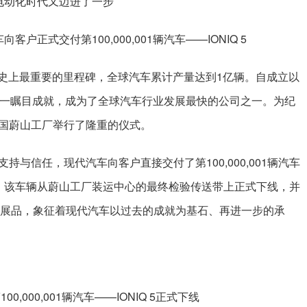
电动化时代又迈进了一步
户正式交付第100,000,001辆汽车——IONIQ 5
了历史上最重要的里程碑，全球汽车累计产量达到1亿辆。自成立以
这一瞩目成就，成为了全球汽车行业发展最快的公司之一。为纪
国蔚山工厂举行了隆重的仪式。
与信任，现代汽车向客户直接交付了第100,000,001辆汽车
式上，该车辆从蔚山工厂装运中心的最终检验传送带上正式下线，并
1”的庆祝展品，象征着现代汽车以过去的成就为基石、再进一步的承
0,000,001辆汽车——IONIQ 5正式下线