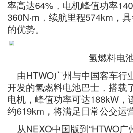
率高达64%，电机峰值功率14
360N·m，续航里程574km
的优势。
氢燃料电
由HTWO广州与中国客车行
开发的氢燃料电池巴士，搭载了
电机，峰值功率可达188kW
约619km，将满足日常公交运
从NEXO中国版到“HTWO