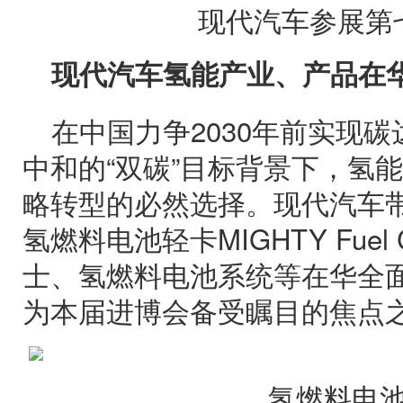
现代汽车参展第
现代汽车氢能产业、产品在
在中国力争2030年前实现碳
中和的“双碳”目标背景下，氢
略转型的必然选择。现代汽车带
氢燃料电池轻卡MIGHTY Fuel
士、氢燃料电池系统等在华全
为本届进博会备受瞩目的焦点
氢燃料电