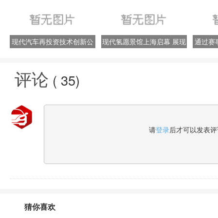
现代汽车再投资技术创新公
现代氢愿景馆上海启幕 展现
通过赛
司 离无人驾驶更近一步
全球领先技术
评论
(
35
)
请
登录
后才可以发表评
猜你喜欢