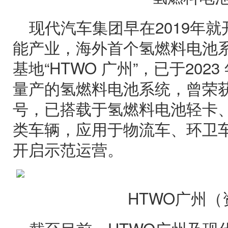
现代汽车集团早在2019年
能产业，海外首个氢燃料电池
基地“HTWO 广州”，已于202
量产的氢燃料电池系统，曾荣获
号，已搭载于氢燃料电池轻卡
类车辆，应用于物流车、环卫
开启示范运营。
HTWO广州