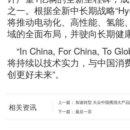
之一。根据全新中长期战略“Hyun
将推动电动化、高性能、氢能
域的全面布局，并驶向长期健
“In China, For China, 
将持续以技术实力，与中国消费
创更好未来”。
上一篇：
加速转型 大众中国携强大产品
相关资讯
下一篇：
最后一页