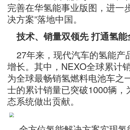
完善在华氢能事业版图，进一步
决方案”落地中国。
技术、销量双领先 打通氢能
27年来，现代汽车的氢能产
增长。其中，NEXO全球累计销
为全球最畅销氢燃料电池车之
士的累计销量已突破1000辆
态系统做出贡献。
全方位氢能解决方案实现氢能