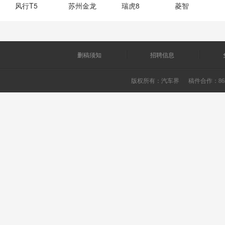
风行T5
苏州金龙
瑞虎8
菱智
删稿须知
招聘信息
版权所有：
汽车界
稿件合作：865226