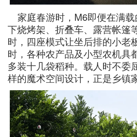
家庭春游时，M6即便在满
下烧烤架、折叠车、露营帐篷
时，四座模式让坐后排的小老
时，各种农产品及小型农机具都
多装十几袋稻种。载人时不委
样的魔术空间设计，正是乡镇