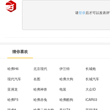
请
登录
后才可以发表评
猜你喜欢
哈弗H6
北京现代
伊兰特
长城炮
现代汽车
名图
哈弗大狗
长城汽车
亚洲龙
哈弗神兽
电装
大众ID
哈弗F5
哈弗赤兔
哈弗酷狗
iCAR03
瑞虎8
哈弗二代大狗
风行T5
艾瑞泽5