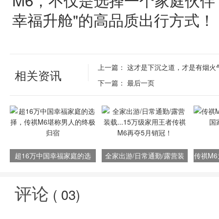
幸福升舱"的高品质出行方式！
上一篇：
这才是下沉之道，才是有烟火
相关资讯
下一篇：
最后一页
超16万中国幸福家庭的选
全家出游/日常通勤/露营装
传祺M
择，传祺M6堪称男人的终极
载...15万级家用王者传祺M6
归宿
再夺5月销冠！
评论
(
03
)