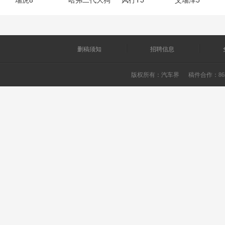
删稿须知
招聘信息
版权所有：
汽车界
稿件合作：865226