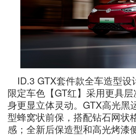
ID.3 GTX套件款全车造型
限定车色【GT红】采用更具层
身更显立体灵动。GTX高光黑
型蜂窝状前保，搭配钻石网状
感；全新后保造型和高光烤漆