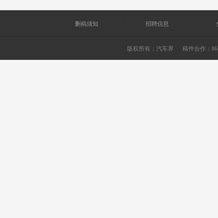
删稿须知
招聘信息
版权所有：
汽车界
稿件合作：865226