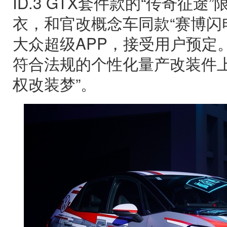
ID.3 GTX套件款的“传奇征途
衣，和官改概念车同款“赛博闪
大众超级APP，接受用户预定
符合法规的个性化量产改装件上
权改装梦”。