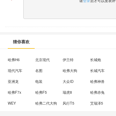
请
登录
后才可以发表评
猜你喜欢
哈弗H6
北京现代
伊兰特
长城炮
现代汽车
名图
哈弗大狗
长城汽车
亚洲龙
电装
大众ID
哈弗神兽
哈弗F7x
哈弗F5
瑞虎8
哈弗赤兔
WEY
哈弗二代大狗
风行T5
艾瑞泽5