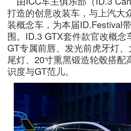
由ICC车主俱乐部（ID.3 Can
打造的创意改装车，与上汽大
装概念车，为本届ID.Festiv
围。ID.3 GTX套件款官改概
GT专属前唇、发光前虎牙灯、大
尾灯、20寸熏黑锻造轮毂搭配
识度与GT范儿。