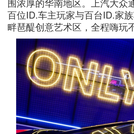
围浓厚的华南地区。上汽大众通过
百位ID.车主玩家与百台ID.
畔琶醍创意艺术区，全程嗨玩