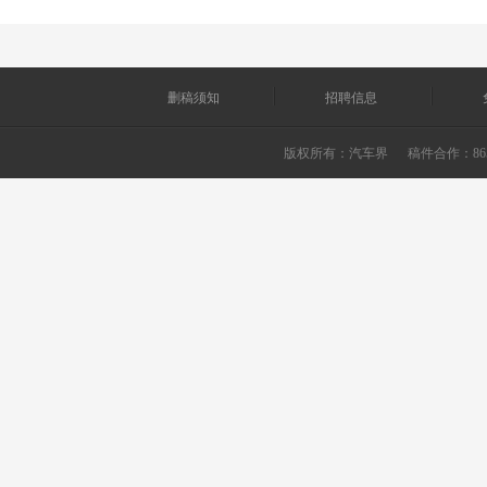
删稿须知
招聘信息
版权所有：
汽车界
稿件合作：865226