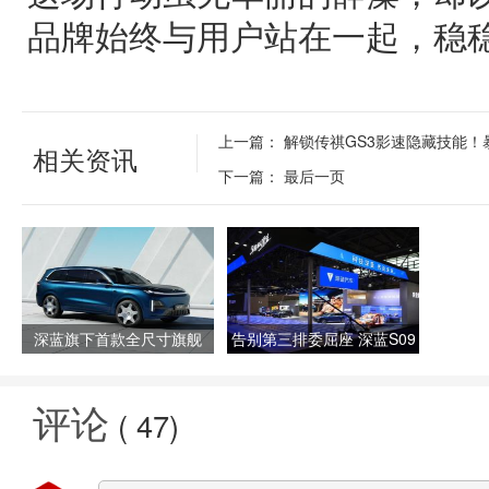
品牌始终与用户站在一起，稳
上一篇：
解锁传祺GS3影速隐藏技能
相关资讯
下一篇：
最后一页
深蓝旗下首款全尺寸旗舰
告别第三排委屈座 深蓝S09
SUV 深蓝S09上海车展开启
携“六大平权”开启出行新纪
预售
元
评论
(
47
)