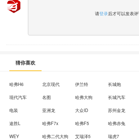
请
登录
后才可以发表评
猜你喜欢
哈弗H6
北京现代
伊兰特
长城炮
现代汽车
名图
哈弗大狗
长城汽车
电装
亚洲龙
大众ID
苏州金龙
途胜L
哈弗F7x
哈弗F5
哈弗赤兔
WEY
哈弗二代大狗
艾瑞泽5
瑞虎7