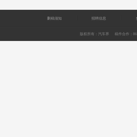
删稿须知
招聘信息
版权所有：
汽车界
稿件合作：865226