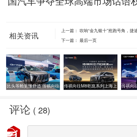
国汽车争夺全球高端市场话语
上一篇：
吹响“金九银十”抢跑号角，捷
相关资讯
下一篇：
最后一页
比头等舱更懂舒适 传祺向往
传祺向往M8乾崑系列上海上
传祺向
M8乾崑重新定义高端MPV
市发布会：有为者，即将闪
耀登场 
耀登场
评论
(
28
)