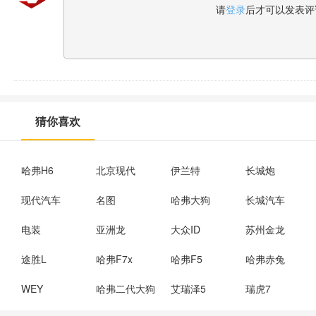
请
登录
后才可以发表评
猜你喜欢
哈弗H6
北京现代
伊兰特
长城炮
现代汽车
名图
哈弗大狗
长城汽车
电装
亚洲龙
大众ID
苏州金龙
途胜L
哈弗F7x
哈弗F5
哈弗赤兔
WEY
哈弗二代大狗
艾瑞泽5
瑞虎7