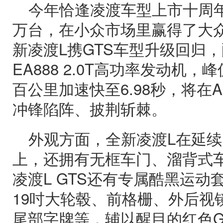
今年恰逢凌渡车型上市十周年
万台，在小众市场里赢得了大
新凌渡L携GTS车型升级回归，
EA888 2.0T高功率发动机，峰
百公里加速快至6.98秒，将在
冲锋陷阵、披荆斩棘。
外观方面，全新凌渡L在延
上，还拥有无框车门、溜背式
凌渡L GTS还有专属酷黑运
19吋大轮毂、前格栅、外后视
尾部字牌等，辅以醒目的红色G