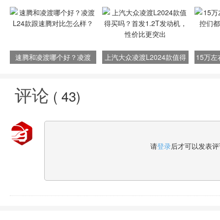
速腾和凌渡哪个好？凌渡
上汽大众凌渡L2024款值得
15万
L24款跟速腾对比怎么样？
买吗？首发1.2T发动机，性
们都推
价比更突出
评论
(
43
)
请
登录
后才可以发表评