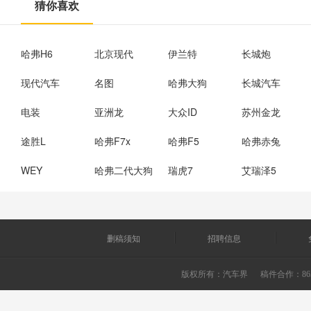
猜你喜欢
哈弗H6
北京现代
伊兰特
长城炮
现代汽车
名图
哈弗大狗
长城汽车
电装
亚洲龙
大众ID
苏州金龙
途胜L
哈弗F7x
哈弗F5
哈弗赤兔
WEY
哈弗二代大狗
瑞虎7
艾瑞泽5
删稿须知
招聘信息
版权所有：
汽车界
稿件合作：865226