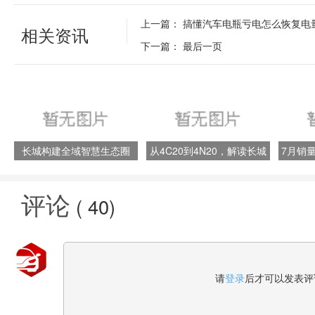
上一篇：
搞懂汽车电瓶亏电怎么恢复电
相关资讯
下一篇：
最后一页
长城构建全域智慧生态圈
从4C20到4N20，解读长城
7月销量
汽车直喷涡轮增压发动机的
长城汽
开挂“人生”
评论
(
40
)
请
登录
后才可以发表评