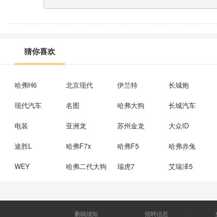
猜你喜欢
哈弗H6
北京现代
伊兰特
长城炮
现代汽车
名图
哈弗大狗
长城汽车
电装
亚洲龙
苏州金龙
大众ID
途胜L
哈弗F7x
哈弗F5
哈弗赤兔
WEY
哈弗二代大狗
瑞虎7
艾瑞泽5
删稿须知
招聘信息