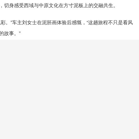
，切身感受西域与中原文化在方寸泥板上的交融共生。
色彩。”车主刘女士在泥胚画体验后感慨，“这趟旅程不只是看风
的故事。”
的担当与情怀，在融合创新中传承文化根脉，陪伴用户在每一次出
。
第一台高端轻卡来了！欧马可Z，这才是年轻人该开的车