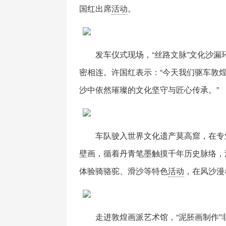
国红出席
活动
。
发车仪式现场，“丝路文脉”文化沙
密相连。许国红表示：“今天我们驱车敦
沙中依然璀璨的文化坚守与匠心传承。”
车队驶入世界文化遗产莫高窟，在专
壁画，循着丹青笔墨触摸千年历史脉络，
体验骑骆驼、滑沙等特色
活动
，在风沙漫
走进敦煌画派艺术馆，“泥胚画制作