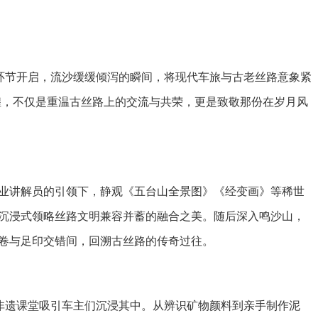
漏环节开启，流沙缓缓倾泻的瞬间，将现代车旅与古老丝路意象紧
煌，不仅是重温古丝路上的交流与共荣，更是致敬那份在岁月风
业讲解员的引领下，静观《五台山全景图》《经变画》等稀世
沉浸式领略丝路文明兼容并蓄的融合之美。随后深入鸣沙山，
卷与足印交错间，回溯古丝路的传奇过往。
”非遗课堂吸引车主们沉浸其中。从辨识矿物颜料到亲手制作泥