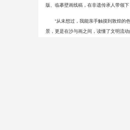
版、临摹壁画线稿，在非遗传承人带领下
“从未想过，我能亲手触摸到敦煌的
景，更是在沙与画之间，读懂了文明流动
未来，长安汽车将持续以“新央企”
发中遇见历史，在每一段旅程中沉淀文明
上一篇：
Z世代的
相关资讯
下一篇：
最后一页