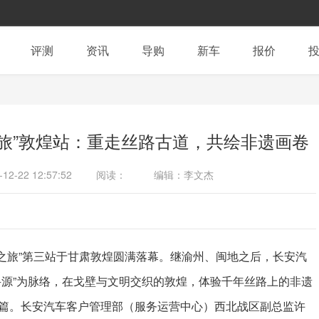
评测
资讯
导购
新车
报价
之旅”敦煌站：重走丝路古道，共绘非遗画卷
-12-22 12:57:52
阅读：
编辑：李文杰
寻源之旅”第三站于甘肃敦煌圆满落幕。继渝州、闽地之后，长安汽
寻源”为脉络，在戈壁与文明交织的敦煌，体验千年丝路上的非遗
篇。长安汽车客户管理部（服务运营中心）西北战区副总监许