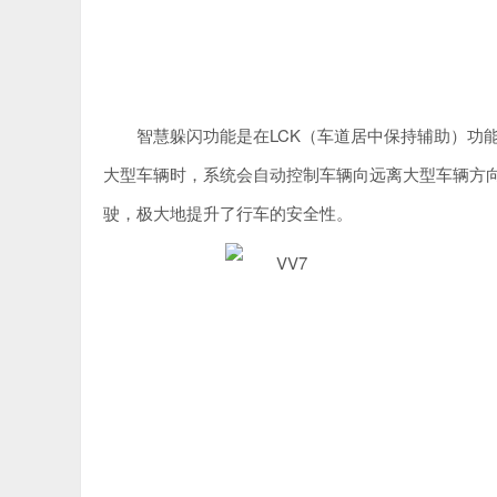
智慧躲闪功能是在LCK（车道居中保持辅助）功
大型车辆时，系统会自动控制车辆向远离大型车辆方
驶，极大地提升了行车的安全性。