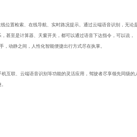
在线位置检索、在线导航、实时路况提示。通过云端语音识别，无论
乐，甚至是计算器、天窗开关，都可以通过语音下达指令，可以说，
的双手，动静之间，人性化智能便捷出行方式尽在执掌。
手机互联、云端语音识别等功能的灵活应用，驾驶者尽享领先同级的
趣。