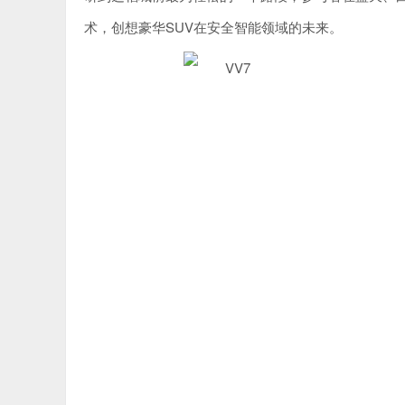
术，创想豪华SUV在安全智能领域的未来。