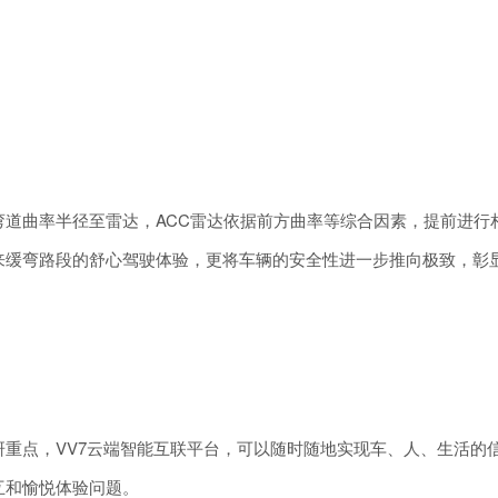
道曲率半径至雷达，ACC雷达依据前方曲率等综合因素，提前进行
来缓弯路段的舒心驾驶体验，更将车辆的安全性进一步推向极致，彰
重点，VV7云端智能互联平台，可以随时随地实现车、人、生活的
互和愉悦体验问题。