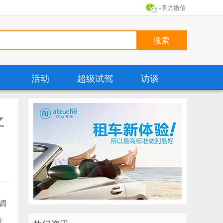
+官方微信
活动
超级试驾
访谈
之
次调
技