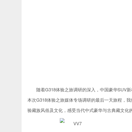
随着G318体验之旅调研的深入，中国豪华SU
本次G318体验之旅媒体专场调研的最后一天旅程，
验藏族风俗及文化，感受当代中式豪华与古典藏文化