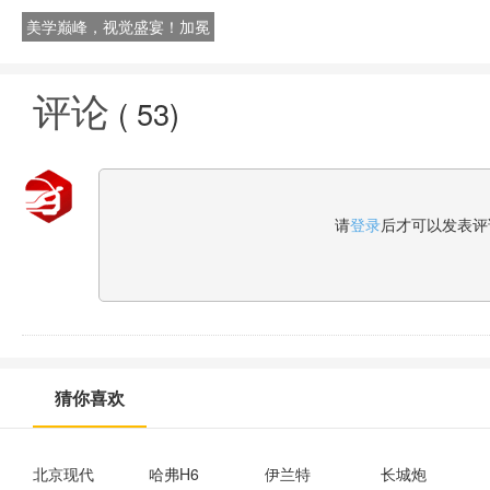
美学巅峰，视觉盛宴！加冕
三大国际奖，星海S7全新到
店邀您品鉴
评论
(
53
)
请
登录
后才可以发表评
猜你喜欢
北京现代
哈弗H6
伊兰特
长城炮