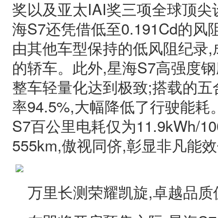
奖以及亚太IAI奖三项全球顶尖
海S7还凭借低至0.191Cd的
由其他车型保持的低风阻纪录,
的轿车。此外,星海S7高强度钢应
整车轻量化达到极致;搭载的五
率94.5%,大幅降低了行驶能
S7百公里电耗仅为11.9kWh/1
555km,傲视同侪,彰显非凡能
万里长测荣耀凯旋,卓越品质