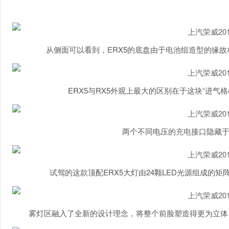
从侧面可以看到，ERX5的底盘由于
电池
组造型的缘故
ERX5与RX5外观上最大的区别在于这块“进气
两个不同电压的
充电
接口隐藏于
试驾的这款顶配ERX5大灯由24颗LED光源组成的
雾灯区融入了全新的设计理念，将整个前脸塑造得更为立体