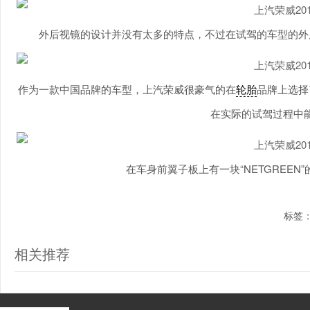
外后视镜的设计并没有太多的特点，不过在试驾的车型的外
作为一款中国品牌的车型，上汽荣威很豪气的在
轮胎
品牌上选择
在实际的试驾过程中
在车身前翼子板上有一块“NETGREE
标签
相关推荐