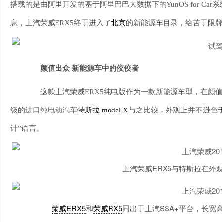
搭载的是由阿里开发的基于阿里巴巴大数据下的YunOS for C
息，上汽荣威ERX5终于进入了
北京
的新能源车目录，给苦于限牌
颜值出众 新能源车中的佼佼者
这款上汽荣威ERX5纯电版作为一款新能源车型，在颜
级的进口
纯电动汽车
特斯拉
model X
与之比较，外观上并不逊色
计”语言。
上汽荣威ERX5与特斯拉在外
荣威ERX5
和
荣威RX5
同出于上汽SSA+平台，长宽高分别