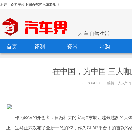
您好，欢迎光临中国自驾游汽车联盟！
人·车·自驾·生活
首页
评测
资讯
导购
在中国，为中国 三大咖
2018-04-27
编辑：人人评车
作为SAV的开创者，日渐壮大的宝马X家族让越来越多的人
上，宝马正式发布了全新一代的X3，作为CLAR平台下的首款