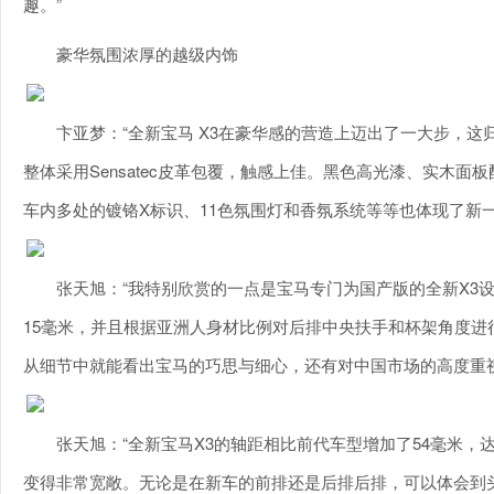
趣。”
豪华氛围浓厚的越级内饰
卞亚梦：“全新宝马 X3在豪华感的营造上迈出了一大步，
整体采用Sensatec皮革包覆，触感上佳。黑色高光漆、实木
车内多处的镀铬X标识、11色氛围灯和香氛系统等等也体现了新
张天旭：“我特别欣赏的一点是宝马专门为国产版的全新X3设
15毫米，并且根据亚洲人身材比例对后排中央扶手和杯架角度
从细节中就能看出宝马的巧思与细心，还有对中国市场的高度重视
张天旭：“全新宝马X3的轴距相比前代车型增加了54毫米，
变得非常宽敞。无论是在新车的前排还是后排后排，可以体会到