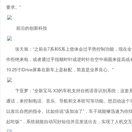
要求。”
前沿的创新科技
张天旭：“之前在7系和5系上曾体会过手势控制功能，现在
作拒绝来电，或者通过手指顺时针或逆时针在空中画圆来提高或
10.25寸iDrive屏幕在新车上是标配，简直是业界良心。”
卞亚梦：“全新宝马 X3的车机支持自然语音识别系统，这
通话，来控制电话、音乐、导航和文本听写等功能。想启动这个
以发出自然的指令。比如你说“该加油了”，车子就能够迅速为你找
起吃饭’”，系统就能自动写好短信并且发送出去，实现了人机交互