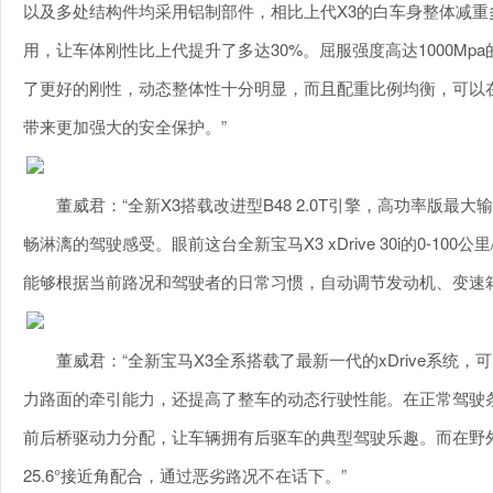
以及多处结构件均采用铝制部件，相比上代X3的白车身整体减重
用，让车体刚性比上代提升了多达30%。屈服强度高达1000M
了更好的刚性，动态整体性十分明显，而且配重比例均衡，可以
带来更加强大的安全保护。”
董威君：“全新X3搭载改进型B48 2.0T引擎，高功率版最
畅淋漓的驾驶感受。眼前这台全新宝马X3 xDrive 30i的0-1
能够根据当前路况和驾驶者的日常习惯，自动调节发动机、变速
董威君：“全新宝马X3全系搭载了最新一代的xDrive系统，
力路面的牵引能力，还提高了整车的动态行驶性能。在正常驾驶条件
前后桥驱动力分配，让车辆拥有后驱车的典型驾驶乐趣。而在野外，x
25.6°接近角配合，通过恶劣路况不在话下。”