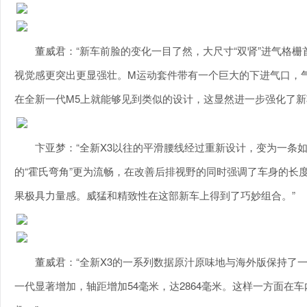
董威君：“新车前脸的变化一目了然，大尺寸“双肾”进气格
视觉感更突出更显强壮。M运动套件带有一个巨大的下进气口，气势威猛
在全新一代M5上就能够见到类似的设计，这显然进一步强化了新
卞亚梦：“全新X3以往的平滑腰线经过重新设计，变为一条
的“霍氏弯角”更为流畅，在改善后排视野的同时强调了车身的长
果极具力量感。威猛和精致性在这部新车上得到了巧妙组合。”
董威君：“全新X3的一系列数据原汁原味地与海外版保持了一致。
一代显著增加，轴距增加54毫米，达2864毫米。这样一方面