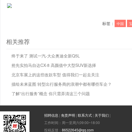
标签：
中国
相关推荐
终于来了 测试一汽-大众奥迪全新Q5L
抢先实拍马自达CX-8 高颜值中大型SUV新选择
北京车展上的这些改款车型 值得我们一起去关注
描绘未来蓝图 转型出行服务商的浪潮中都有哪些车企？
了解“出行服务”概念 你只需弄清这三个问题
招聘信息
|
免责声明
|
联系方式
|
关于我们
|
工作时间：周一至周六09:00~18:00
投稿反馈：
86522645@qq.com