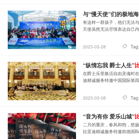
与“慢天使”们的极地
有这样一群孩子，他们无法
天使虽然无法尽情表达自己
Tag
2023-03-28
“纵情忘我 爵士人生”
在爵士乐里焕活自由灵魂时
迪精诚服务特邀中国国际第
Tag
2023-03-08
“音为有你 爱乐山城”
二月的重庆，春风和煦，悠
比亚迪精诚服务特邀前德国Bayer