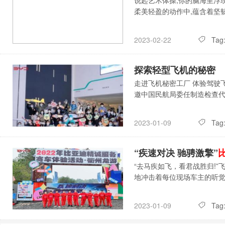
说起艺术体操,你的脑海里浮
柔美轻盈的动作中,蕴含着坚
Tag
2023-02-22
探索轻型飞机的秘密
走进飞机秘密工厂 体验驾驶飞
邀中国民航局委任制造检查
Tag
2023-01-09
“疾速对决 驰骋激擎”
“去马疾如飞，看君战胜归!
地冲击着每位现场车主的听
Tag
2023-01-09