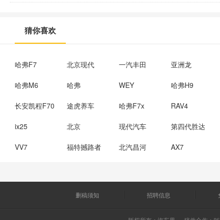
猜你喜欢
哈弗F7
北京现代
一汽丰田
亚洲龙
哈弗M6
哈弗
WEY
哈弗H9
长安凯程F70
途虎养车
哈弗F7x
RAV4
ix25
北京
现代汽车
第四代胜达
VV7
福特撼路者
北汽昌河
AX7
删稿须知
招聘信息