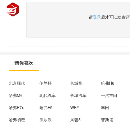
请
登录
后才可以发表评
猜你喜欢
北京现代
伊兰特
长城炮
哈弗H6
哈弗M6
现代汽车
长城汽车
一汽丰田
哈弗F7x
哈弗F5
WEY
丰田
哈弗初恋
沃尔沃
风骏5
菲斯塔