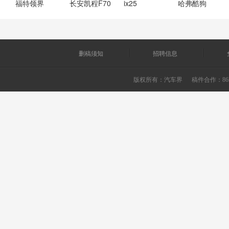
福特领界
长安凯程F70
ix25
哈弗酷狗
删稿须知
招聘信息
版权所有：
汽车界
稿件合作：865226