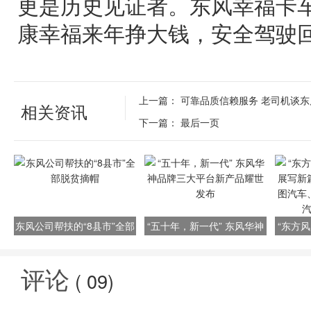
更是历史见证者。东风幸福卡
康幸福来年挣大钱，安全驾驶
上一篇：
可靠品质信赖服务 老司机谈
相关资讯
下一篇：
最后一页
东风公司帮扶的“8县市”全部
“五十年，新一代” 东风华神
“东方风
脱贫摘帽
品牌三大平台新产品耀世发
写新篇
布
汽车、
评论
(
09
)