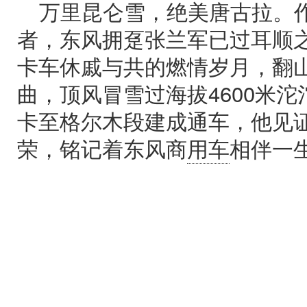
万里昆仑雪，绝美唐古拉。
者，东风拥趸张兰军已过耳顺
卡车休戚与共的燃情岁月，翻山
曲，顶风冒雪过海拔4600米
卡至格尔木段建成通车，他见
荣，铭记着东风商
用车
相伴一