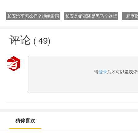
长安汽车怎么样？拒绝雷同
长安是销冠还是黑马？这些
粽享激
坚持自我
是非你知道？
Su
评论
(
49
)
请
登录
后才可以发表评
猜你喜欢