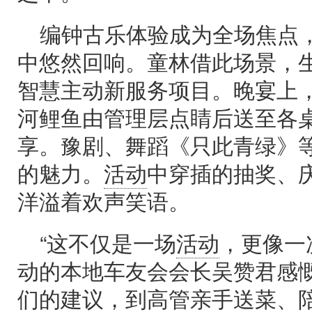
编钟古乐体验成为全场焦点
中悠然回响。童林借此场景，
智慧主动新服务项目。晚宴上，
河鲤鱼由管理层点睛后送至各
享。豫剧、舞蹈《只此青绿》
的魅力。
活动
中穿插的抽奖、
洋溢着欢声笑语。
“这不仅是一场
活动
，更像一
动的本地车友会会长吴赞君感慨
们的建议，到高管亲手送菜、