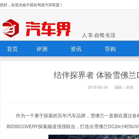
您好，欢迎光临中国自驾游汽车联盟！
人·车·自驾·生活
首页
评测
资讯
导购
结伴探界者 体验雪佛兰D
2019-06-24
编辑：李杰
作为一个勇于探索的百年汽车品牌，雪佛兰一直都在通过各
和DISCOVERY探索频道强强联合，打造出雪佛兰DC24小时