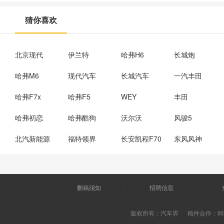
猜你喜欢
北京现代
伊兰特
哈弗H6
长城炮
哈弗M6
现代汽车
长城汽车
一汽丰田
哈弗F7x
哈弗F5
WEY
丰田
哈弗初恋
哈弗酷狗
沃尔沃
风骏5
北汽新能源
福特领界
长安凯程F70
东风风神
删稿须知
招聘信息
版权所有：
汽车界
稿件合作：865226