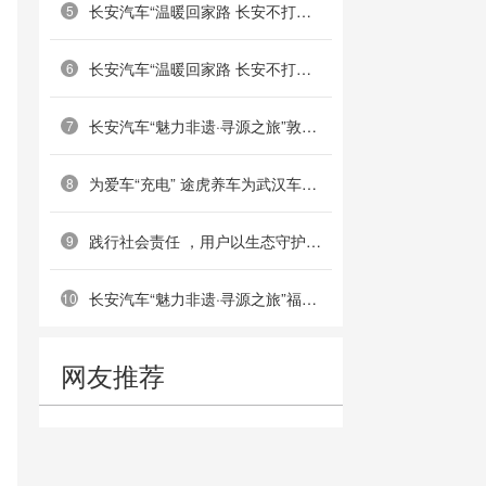
长安汽车“温暖回家路 长安不打烊”南京站圆满举行
5
长安汽车“温暖回家路 长安不打烊”郑州站成功举办
6
长安汽车“魅力非遗·寻源之旅”敦煌站：重走丝路古道，共绘非遗画卷
7
为爱车“充电” 途虎养车为武汉车主提供免费搭电服务
8
践行社会责任 ，用户以生态守护共筑绿色屏障——深蓝汽车乌梁素海护鸟公益活动成功举办
9
长安汽车“魅力非遗·寻源之旅”福州站：共溯海丝文脉，传承船政匠心
10
网友推荐