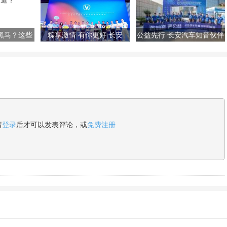
黑马？这些
粽享激情 有你更好 长安
公益先行 长安汽车知音伙伴
道？
SuperDay重庆车展行
体验官走进青海湖
请
登录
后才可以发表评论，或
免费注册