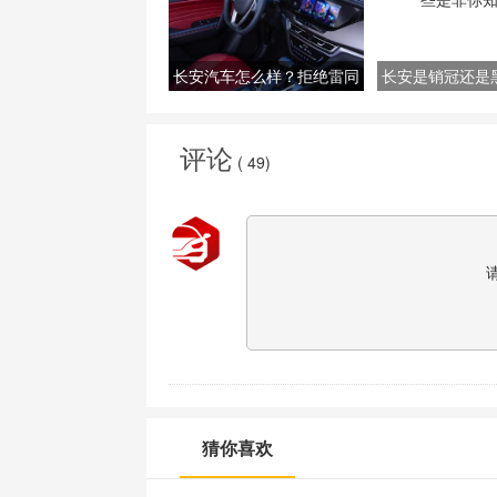
长安汽车怎么样？拒绝雷同
长安是销冠还是
坚持自我
是非你知
评论
(
49
)
猜你喜欢