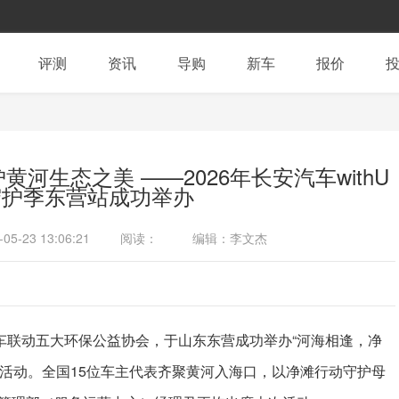
评测
资讯
导购
新车
报价
河生态之美 ——2026年长安汽车withU
守护季东营站成功举办
-05-23 13:06:21
阅读：
编辑：李文杰
汽车联动五大环保公益协会，于山东东营成功举办“河海相逢，净
守护季活动。全国15位车主代表齐聚黄河入海口，以净滩行动守护母