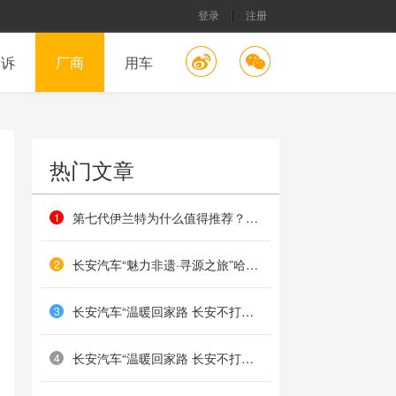
登录
注册
投诉
厂商
用车
热门文章
第七代伊兰特为什么值得推荐？这几个方面最有价值
1
长安汽车“魅力非遗·寻源之旅”哈尔滨站收官：北国非遗映匠心，冰雪共鉴传承路
2
长安汽车“温暖回家路 长安不打烊”海口站温暖落幕
3
长安汽车“温暖回家路 长安不打烊”哈尔滨站火热举办
4