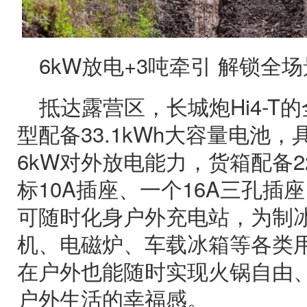
6kW放电+3吨牵引 解锁全
抵达露营区，长城炮Hi4-T
型配备33.1kWh大容量电池
6kW对外放电能力，货箱配备2
标10A插座、一个16A三孔插
可随时化身户外充电站，为制
机、电磁炉、车载冰箱等各类
在户外也能随时实现火锅自由
户外生活的幸福感。