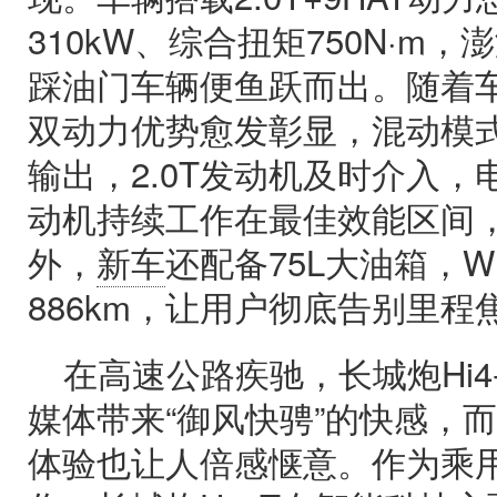
310kW、综合扭矩750N·m
踩油门车辆便鱼跃而出。随着
双动力优势愈发彰显，混动模
输出，2.0T发动机及时介入
动机持续工作在最佳效能区间
外，
新车
还配备75L大油箱，W
886km，让用户彻底告别里程
在高速公路疾驰，长城炮Hi4
媒体带来“御风快骋”的快感，而
体验也让人倍感惬意。作为乘