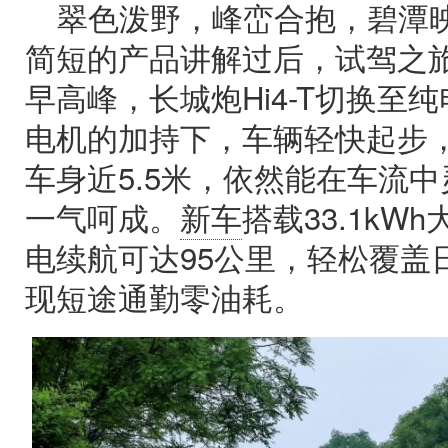
翠色泼野，峰峦合抱，碧潭
简短的产品讲解过后，试驾之
早高峰，长城炮Hi4-T切换至纯电
电机的加持下，车辆轻快起步
车身近5.5米，依然能在车流
一气呵成。
新车
搭载33.1kW
电续航可达95公里，轻松覆盖
现短途通勤零油耗。