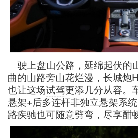
驶上盘山公路，延绵起伏的
曲的山路旁山花烂漫，长城炮Hi
也让这场
试驾
更添几分从容。
悬架+后多连杆非独立悬架系
路疾驰也可随意劈弯，尽享酣