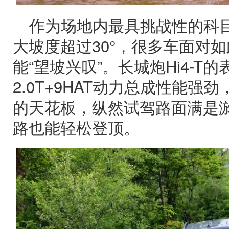
作为场地内最具挑战性的科
大坡度超过30°，很多车面对
能“望坡兴叹”。长城炮Hi4-T
2.0T+9HAT动力总成性能
的天花板，纵然试驾路面满是
路也能轻松登顶。