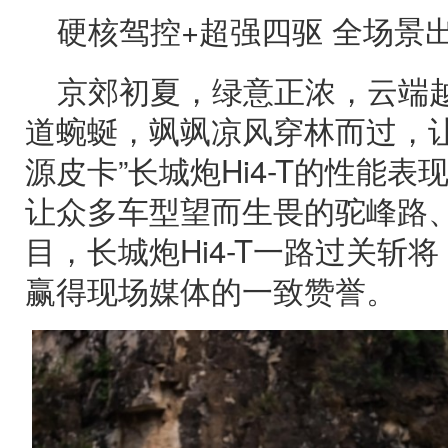
硬核驾控+超强四驱 全场景
京郊初夏，绿意正浓，云端
道蜿蜒，飒飒凉风穿林而过，让
源皮卡”长城炮Hi4-T的性能
让众多车型望而生畏的驼峰路
目，长城炮Hi4-T一路过关斩
赢得现场媒体的一致赞誉。