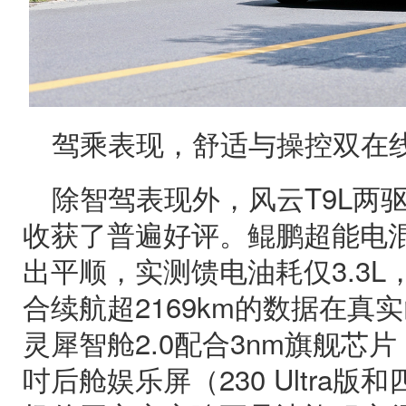
驾乘表现，舒适与操控双在
除智驾表现外，风云T9L两
收获了普遍好评。鲲鹏超能电混C
出平顺，实测馈电油耗仅3.3L，
合续航超2169km的数据在真
灵犀智舱2.0配合3nm旗舰芯片
吋后舱娱乐屏（230 Ultra版