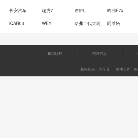
长安汽车
瑞虎7
途胜L
哈弗F7x
iCAR03
WEY
哈弗二代大狗
阿维塔
删稿须知
招聘信息
版权所有：
汽车界
稿件合作：865226