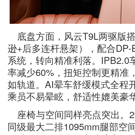
底盘方面，风云T9L两驱版
逊+后多连杆悬架），配合DP-
系统，转向精准利落。IPB2.
率减少60%，扭矩控制更精准
如轨道。AI晕车舒缓模式全程
乘员不易晕眩，舒适性媲美豪
座椅与空间同样亮点突出。2
同级最大二排1095mm腿部