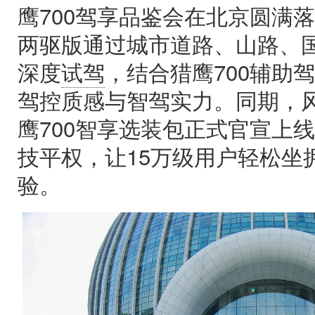
鹰700驾享品鉴会在北京圆满
两驱版通过城市道路、山路、
深度
试驾
，结合猎鹰700辅助
驾控质感与智驾实力。同期，风云T
鹰700智享选装包正式官宣上线
技平权，让15万级用户轻松坐
验。