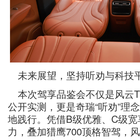
未来展望，坚持听劝与科技
本次驾享品鉴会不仅是风云T
公开实测，更是奇瑞“听劝”理
地践行。凭借B级优雅、C级宽
力，叠加猎鹰700顶格智驾，风