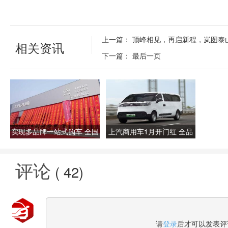
上一篇：
顶峰相见，再启新程，岚图泰
相关资讯
下一篇：
最后一页
实现多品牌一站式购车 全国
上汽商用车1月开门红 全品
首家上汽商用车中心店开业
牌热销20440辆 同比增长
21%
评论
(
42
)
请
登录
后才可以发表评