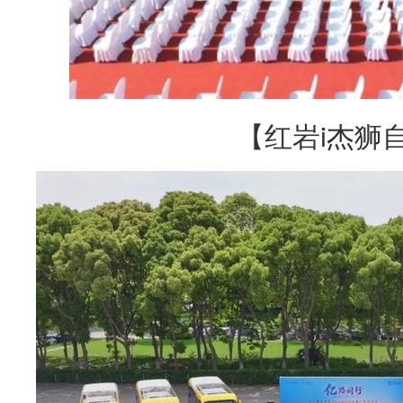
【红岩i杰狮