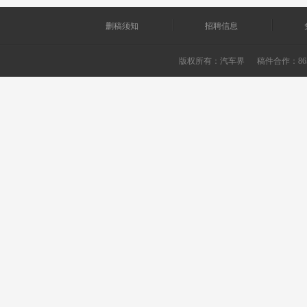
删稿须知
招聘信息
版权所有：
汽车界
稿件合作：865226