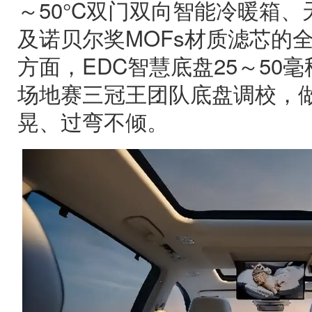
～50°C双门双向智能冷暖箱
及诺贝尔奖MOFs材质滤芯的
方面，EDC智慧底盘25～50
场地赛三冠王团队底盘调校，
晃、过弯不倾。