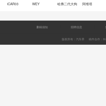
iCAR03
WEY
哈弗二代大狗
阿维塔
删稿须知
招聘信息
版权所有：
汽车界
稿件合作：865226