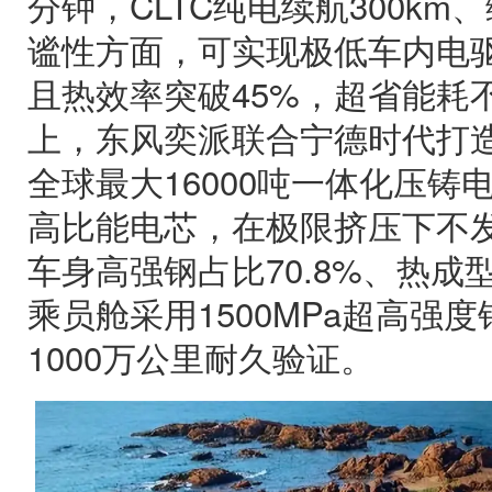
分钟，CLTC纯电续航300km、
谧性方面，可实现极低车内电
且热效率突破45%，超省能耗
上，东风奕派联合宁德时代打
全球最大16000吨一体化压铸
高比能电芯，在极限挤压下不
车身高强钢占比70.8%、热成型
乘员舱采用1500MPa超高强
1000万公里耐久验证。