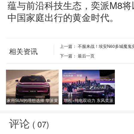
蕴与前沿科技生态，奕派M8将
中国家庭出行的黄金时代。
上一篇：
不服来战！埃安N60多城魔鬼
相关资讯
下一篇：
最后一页
家用SUV的理想选择 华派黄
增程+纯电双动力 东风奕派
金标准大六座 东风奕派M8
M8亮相粤港澳大湾区车展
首秀
评论
(
07
)