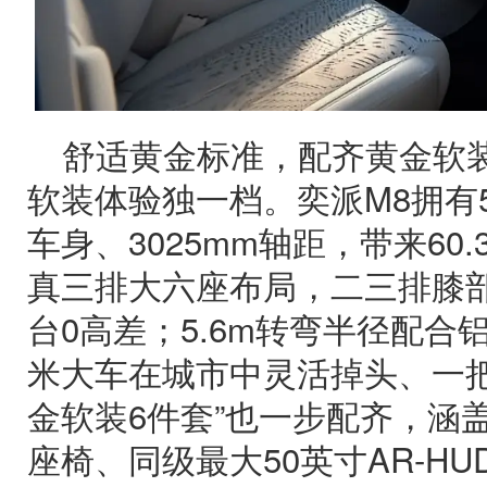
舒适黄金标准，配齐黄金软装
软装体验独一档。奕派M8拥有502
车身、3025mm轴距，带来60
真三排大六座布局，二三排膝部
台0高差；5.6m转弯半径配合
米大车在城市中灵活掉头、一把
金软装6件套”也一步配齐，涵
座椅、同级最大50英寸AR-HU