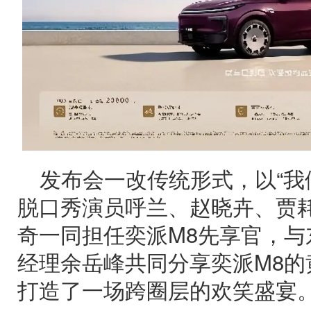
发布会一改传统形式，以“我
脱口秀演员呼兰、赵晓卉、贾
奇一同担任奕派M8先享官，与
经理余岳峰共同分享奕派M8的
打造了一场跨圈层的欢笑盛宴