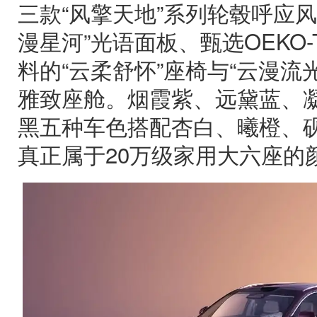
三款“风擎天地”系列轮毂呼应
漫星河”光语面板、甄选OEKO
料的“云柔舒怀”座椅与“云漫流
雅致座舱。烟霞紫、远黛蓝、
黑五种车色搭配杏白、曦橙、
真正属于20万级家用大六座的