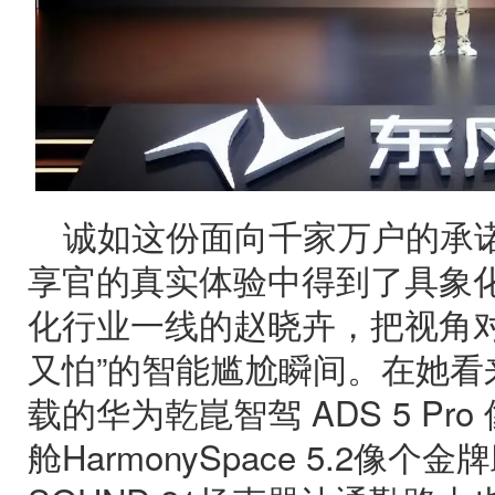
诚如这份面向千家万户的承
享官的真实体验中得到了具象
化行业一线的赵晓卉，把视角对
又怕”的智能尴尬瞬间。在她看
载的华为乾崑智驾 ADS 5 P
舱HarmonySpace 5.2像个金