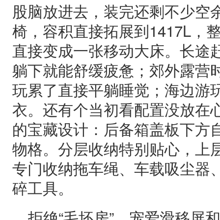
股脑放进去，装完还剩不少空
椅，容积直接拓展到1417L，
直接变成一张移动大床。长途
躺下就能舒缓疲惫；郊外露营
玩累了直接平躺睡觉；海边游
衣。还有个当初看配置没放在
的宝藏设计：后备箱盖板下方自
物格。分层收纳特别贴心，上
专门收纳拖车绳、车载吸尘器
碎工具。
拒绝“毛坯房”，宠爱滑移屏