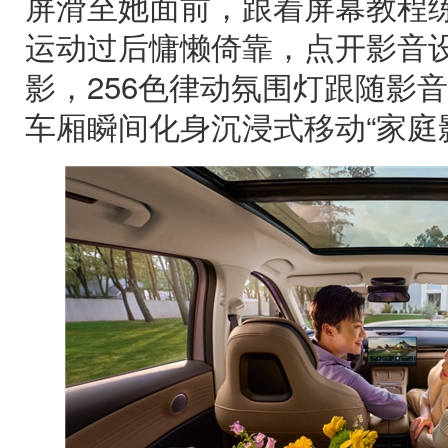
屏滑至她面前，跟着屏幕教程
运动过后慵懒倚靠，点开影音
影，256色律动氛围灯跟随影
车厢瞬间化身沉浸式移动“家庭