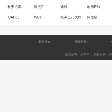
长安汽车
瑞虎7
途胜L
哈弗F7x
iCAR03
WEY
哈弗二代大狗
阿维塔
删稿须知
招聘信息
版权所有：
汽车界
稿件合作：865226