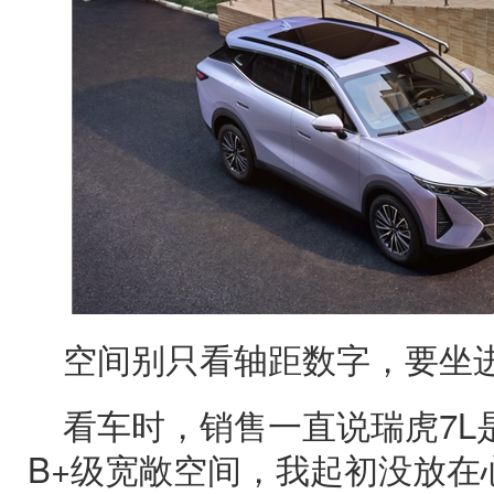
空间别只看轴距数字，要坐
看车时，销售一直说瑞虎7L
B+级宽敞空间，我起初没放在