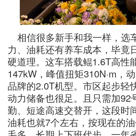
相信很多新手和我一样，选
力、油耗还有养车成本，毕竟
硬道理。这车搭载鲲1.6T高
147kW，峰值扭矩310N·m
品牌的2.0T机型。市区起步
动力储备也很足。且只需加92
勤、短途高速交替开，这段时
油耗也就7个左右，按现在的
毛多。长期上下班代步，一年