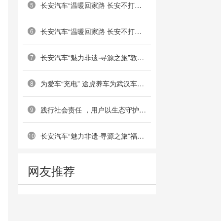
长安汽车“温暖回家路 长安不打烊”南京站圆满举行
5
长安汽车“温暖回家路 长安不打烊”郑州站成功举办
6
长安汽车“魅力非遗·寻源之旅”敦煌站：重走丝路古道，共绘非遗画卷
7
为爱车“充电” 途虎养车为武汉车主提供免费搭电服务
8
践行社会责任 ，用户以生态守护共筑绿色屏障——深蓝汽车乌梁素海护鸟公益活动成功举办
9
长安汽车“魅力非遗·寻源之旅”福州站：共溯海丝文脉，传承船政匠心
10
网友推荐