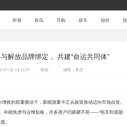
评测
资讯
导购
新车
报价
与解放品牌绑定， 共建“命运共同体”
6-07-02 14:10:51
阅读：
编辑：李杰
降本增效的双重驱动下，新能源重卡正从政策推动迈向市场自觉。
、补能焦虑与运维短板，许多用户仍踌躇不前——“电车到底能
课题。