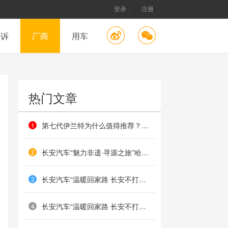
登录
注册
投诉
厂商
用车
热门文章
第七代伊兰特为什么值得推荐？这几个方面最有价值
1
长安汽车“魅力非遗·寻源之旅”哈尔滨站收官：北国非遗映匠心，冰雪共鉴传承路
2
长安汽车“温暖回家路 长安不打烊”海口站温暖落幕
3
长安汽车“温暖回家路 长安不打烊”哈尔滨站火热举办
4