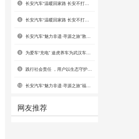
长安汽车“温暖回家路 长安不打烊”南京站圆满举行
5
长安汽车“温暖回家路 长安不打烊”郑州站成功举办
6
长安汽车“魅力非遗·寻源之旅”敦煌站：重走丝路古道，共绘非遗画卷
7
为爱车“充电” 途虎养车为武汉车主提供免费搭电服务
8
践行社会责任 ，用户以生态守护共筑绿色屏障——深蓝汽车乌梁素海护鸟公益活动成功举办
9
长安汽车“魅力非遗·寻源之旅”福州站：共溯海丝文脉，传承船政匠心
10
网友推荐