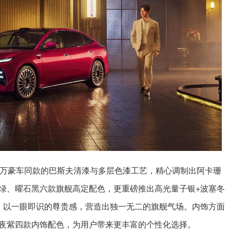
百万豪车同款的巴斯夫清漆与多层色漆工艺，精心调制出阿卡珊
绿、曜石黑六款旗舰高定配色，更重磅推出高光量子银+波塞冬
，以一眼即识的尊贵感，营造出独一无二的旗舰气场。内饰方面
夜紫四款内饰配色，为用户带来更丰富的个性化选择。