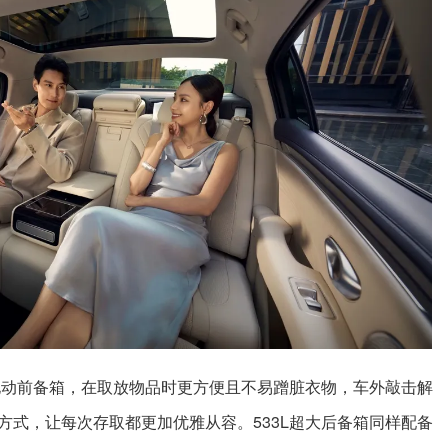
L电动前备箱，在取放物品时更方便且不易蹭脏衣物，车外敲击解
方式，让每次存取都更加优雅从容。533L超大后备箱同样配备