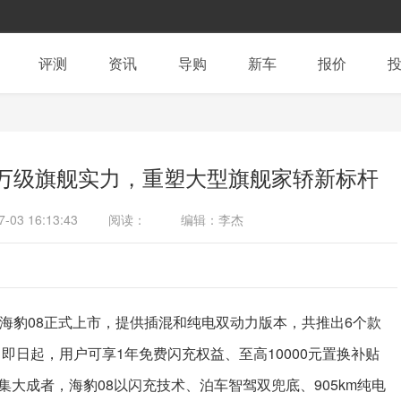
评测
资讯
导购
新车
报价
百万级旗舰实力，重塑大型旗舰家轿新标杆
7-03 16:13:43
阅读：
编辑：李杰
海豹08正式上市，提供插混和纯电双动力版本，共推出6个款
万元，即日起，用户可享1年免费闪充权益、至高10000元置换补贴
大成者，海豹08以闪充技术、泊车智驾双兜底、905km纯电