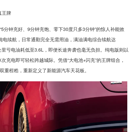
真王牌
“5分钟充好、9分钟充饱、零下30度只多3分钟”的惊人补能效
LTC纯电续航，日常通勤完全无需用油，满油满电综合续航达
百公里亏电油耗低至3.6L，即便长途奔袭也毫无负担。纯电版则以
，单次充电即可轻松跨越城际。凭借“大电池+闪充”的王牌组合，
的双重桎梏，重新定义了新能源汽车天花板。