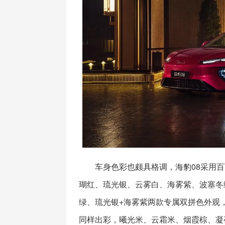
车身色彩也颇具格调，海豹08采用
瑚红、琉光银、云雾白、海雾紫、波塞冬
绿、琉光银+海雾紫两款专属双拼色外观
同样出彩，曦光米、云霜米、烟霞棕、凝