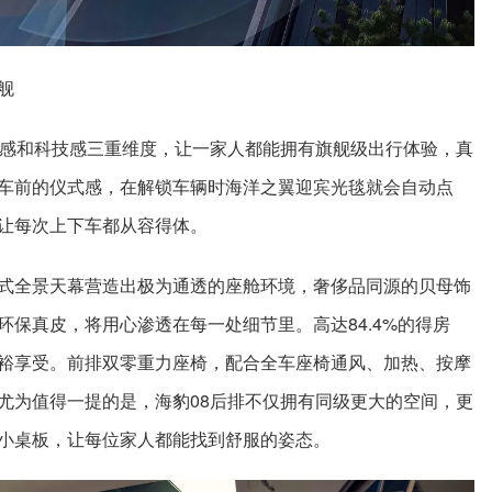
舰
弛感和科技感三重维度，让一家人都能拥有旗舰级出行体验，真
车前的仪式感，在解锁车辆时海洋之翼迎宾光毯就会自动点
让每次上下车都从容得体。
式全景天幕营造出极为通透的座舱环境，奢侈品同源的贝母饰
环保真皮，将用心渗透在每一处细节里。高达84.4%的得房
裕享受。前排双零重力座椅，配合全车座椅通风、加热、按摩
尤为值得一提的是，海豹08后排不仅拥有同级更大的空间，更
小桌板，让每位家人都能找到舒服的姿态。