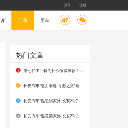
登录
注册
投诉
厂商
用车
热门文章
第七代伊兰特为什么值得推荐？这几个方面最有价值
1
长安汽车“魅力非遗·寻源之旅”哈尔滨站收官：北国非遗映匠心，冰雪共鉴传承路
2
长安汽车“温暖回家路 长安不打烊”海口站温暖落幕
3
长安汽车“温暖回家路 长安不打烊”哈尔滨站火热举办
4