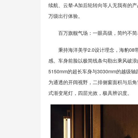
续航、云辇-A加后轮转向等人无我有的
万级出行体验。
百万旗舰气场：一眼高级，简约不简
秉持海洋美学2.0设计理念，海豹0
感。车身前脸以极简线条勾勒出乘风破浪
5150mm的超长车身与3030mm的
为通透的开阔视野，二排侧窗面积与后角
式渐变尾灯，四层光效，极具辨识度。