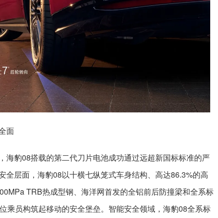
全面
，海豹08搭载的第二代刀片电池成功通过远超新国标标准的严
全层面，海豹08以十横七纵笼式车身结构、高达86.3%的高
00MPa TRB热成型钢、海洋网首发的全铝前后防撞梁和全系标
每位乘员构筑起移动的安全堡垒。智能安全领域，海豹08全系标