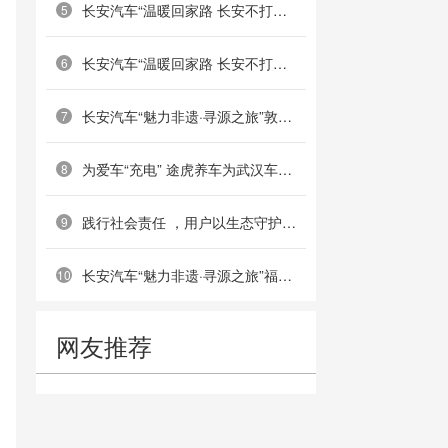
长安汽车“温暖回家路 长安不打烊”南京站圆满举行
5
长安汽车“温暖回家路 长安不打烊”郑州站成功举办
6
长安汽车“魅力非遗·寻源之旅”敦煌站：重走丝路古道，共绘非遗画卷
7
为爱车“充电” 途虎养车为武汉车主提供免费搭电服务
8
践行社会责任 ，用户以生态守护共筑绿色屏障——深蓝汽车乌梁素海护鸟公益活动成功举办
9
长安汽车“魅力非遗·寻源之旅”福州站：共溯海丝文脉，传承船政匠心
10
网友推荐