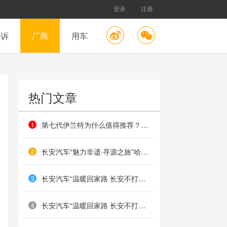
登录
注册
投诉
厂商
用车
热门文章
第七代伊兰特为什么值得推荐？这几个方面最有价值
1
长安汽车“魅力非遗·寻源之旅”哈尔滨站收官：北国非遗映匠心，冰雪共鉴传承路
2
长安汽车“温暖回家路 长安不打烊”海口站温暖落幕
3
长安汽车“温暖回家路 长安不打烊”哈尔滨站火热举办
4