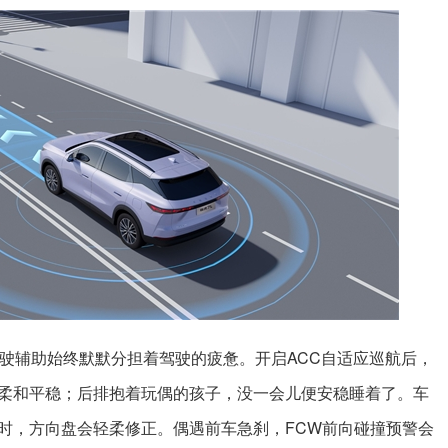
驾驶辅助始终默默分担着驾驶的疲惫。开启ACC自适应巡航后，
柔和平稳；后排抱着玩偶的孩子，没一会儿便安稳睡着了。车
时，方向盘会轻柔修正。偶遇前车急刹，FCW前向碰撞预警会