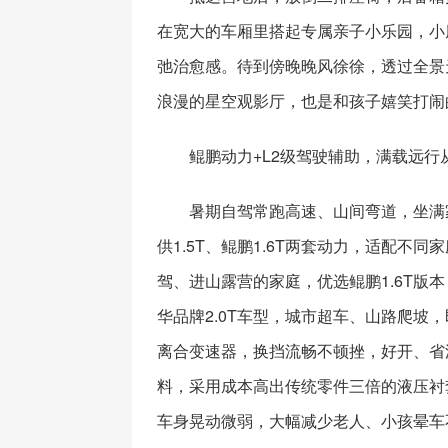
在宽大的车厢里搭起专属亲子小乐园，小
弛治愈感。待到傍晚晚风徐徐，透过全景
浪漫的星空观影厅，也是和孩子嬉笑打闹
鲲鹏动力+L2级驾驶辅助，满载远行
暑期自驾常跑高速、山间弯道，坐满
供1.5T、鲲鹏1.6T两套动力，适配不同家
驾、进山露营的家庭，优选鲲鹏1.6T版本
华品牌2.0T车型，城市超车、山路爬坡
离合变速器，换挡流畅不顿挫，好开、省
料，采用成本高出传统零件三倍的液压衬
车身晃动微弱，大幅减少老人、小孩晕车