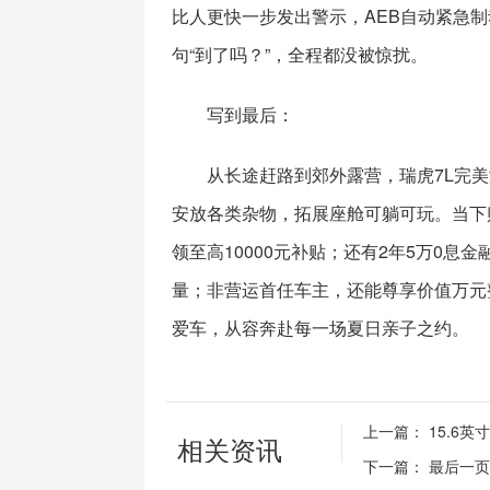
比人更快一步发出警示，AEB自动紧急
句“到了吗？”，全程都没被惊扰。
写到最后：
从长途赶路到郊外露营，瑞虎7L完
安放各类杂物，拓展座舱可躺可玩。当下购
领至高10000元补贴；还有2年5万0
量；非营运首任车主，还能尊享价值万元
爱车，从容奔赴每一场夏日亲子之约。
上一篇：
15.6
相关资讯
下一篇：
最后一页