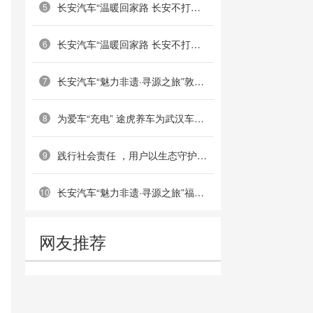
长安汽车“温暖回家路 长安不打烊”南京站圆满举行
5
长安汽车“温暖回家路 长安不打烊”郑州站成功举办
6
长安汽车“魅力非遗·寻源之旅”敦煌站：重走丝路古道，共绘非遗画卷
7
为爱车“充电” 途虎养车为武汉车主提供免费搭电服务
8
践行社会责任 ，用户以生态守护共筑绿色屏障——深蓝汽车乌梁素海护鸟公益活动成功举办
9
长安汽车“魅力非遗·寻源之旅”福州站：共溯海丝文脉，传承船政匠心
10
网友推荐