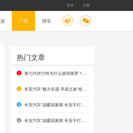
登录
注册
投诉
厂商
用车
热门文章
第七代伊兰特为什么值得推荐？这几个方面最有价值
1
长安汽车“魅力非遗·寻源之旅”哈尔滨站收官：北国非遗映匠心，冰雪共鉴传承路
2
长安汽车“温暖回家路 长安不打烊”海口站温暖落幕
3
长安汽车“温暖回家路 长安不打烊”哈尔滨站火热举办
4