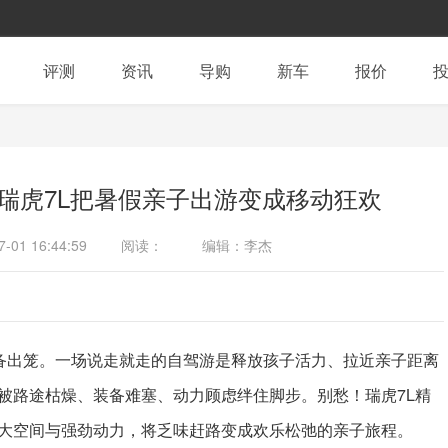
评测
资讯
导购
新车
报价
瑞虎7L把暑假亲子出游变成移动狂欢
7-01 16:44:59
阅读：
编辑：李杰
准备出笼。一场说走就走的自驾游是释放孩子活力、拉近亲子距离
被路途枯燥、装备难塞、动力顾虑绊住脚步。别愁！瑞虎7L精
大空间与强劲动力，将乏味赶路变成欢乐松弛的亲子旅程。