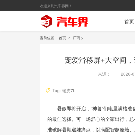
欢迎来到汽车界网！
首页
当前位置：
首页
厂商
>
>
宠爱滑移屏+大空间，
来源：
2026-0
Tag:
瑞虎7L
暑假即将开启，“神兽”们电量满格
的最佳选择。可一场舒心的全家出行，总
准破解暑期遛娃痛点，以满配智趣座舱、