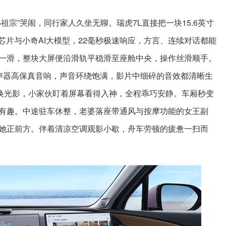
祖宗”哭闹，同行家人久坐无聊。瑞虎7L直接把一块15.6英寸
55芯片与小奇AI大模型，22毫秒极速响应，方言、连续对话都能
一滑，整块大屏便沿滑轨平稳滑至座舱中央，操作丝滑顺手。
声器高保真音响，声音环绕饱满，影片中细碎的音效都清晰生
变换光影，小家伙盯着屏幕看得入神，全程乖巧安静。车厢秒变
有趣。中途驻车休整，老婆落座带通风与按摩功能的女王副
她正前方。伴着清凉空调观影小歇，舟车劳顿的疲惫一扫而