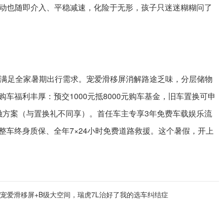
制动也随即介入、平稳减速，化险于无形，孩子只迷迷糊糊问了
美满足全家暑期出行需求。宠爱滑移屏消解路途乏味，分层储物
车福利丰厚：预交1000元抵8000元购车基金，旧车置换可申
息金融方案（与置换礼不同享）。首任车主专享3年免费车载娱乐流
整车终身质保、全年7×24小时免费道路救援。这个暑假，开上
英寸宠爱滑移屏+B级大空间，瑞虎7L治好了我的选车纠结症