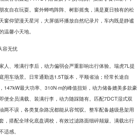
朋友自在玩耍。窗外蝉鸣阵阵、树影摇曳，满是夏日独有的松
天窗仰望漫天星河，大屏循环播放自然纪录片，车内既是静谧
的温馨小天地。
从容无忧
家人、堆满行李后，动力偏弱会严重影响出行体验。瑞虎7L提
庭
用车
场景。日常通勤选1.5T版本，平顺省油；经常长途自
，147kW最大功率、310N·m的峰值扭矩，动力储备媲美多款豪
，即便全员满载、装满行李，动力随踩随有。匹配7DCT湿式双
油两不误，各类复杂路况都能从容驾驭。整车配备越级悬架用
套，搭配全球化底盘调校，有效过滤路面细碎颠簸。满载出行
不适感。