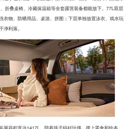
篷、折叠桌椅、冷藏保温箱等全套露营装备都能放下。77L双层
洗衣物、防晒用品、桌游、拼图；下层单独放置泳衣、戏水玩
干净利落。
展容积直达1417L，陪着孩子码好玩偶、摆上零食和绘本，