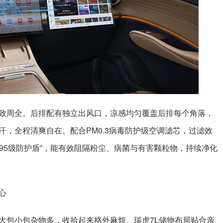
致周全。后排配有独立出风口，凉感均匀覆盖后排每个角落，
，全程清爽自在。配合PM0.3病毒防护级空调滤芯，过滤效
N95级防护盾”，能有效阻隔粉尘、病菌与有害颗粒物，持续净化
心
大包小包杂物多，收拾起来格外麻烦。瑞虎7L储物布局贴合亲