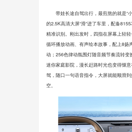
带娃长途自驾出行，最煎熬的就是“小
的2.5K高清大屏“滑”进了车里，配备81
精准识别。刚出发时，四指在屏幕上轻轻
循环播放动画、有声绘本故事，配上8扬
动；256色律动氛围灯随音频节奏流转
迷你家庭影院，漫长赶路时光也变得惬意
驾，随口一句语音指令，大屏就能顺滑到
空。