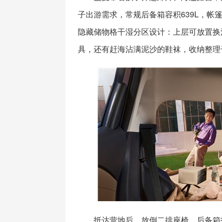
子出游需求，常规后备箱容积639L，帐
隐藏储物格干湿分区设计：上层可放置换
具，还有赶海沾满泥沙的鞋袜，收纳整理
抵达营地后，放倒二排座椅，后备箱拓