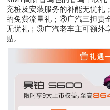
充桩及安装服务的补能无忧礼；
的免费流量礼；⑧广汽三担责
无忧礼；⑨广汽老车主可额外享
贴。