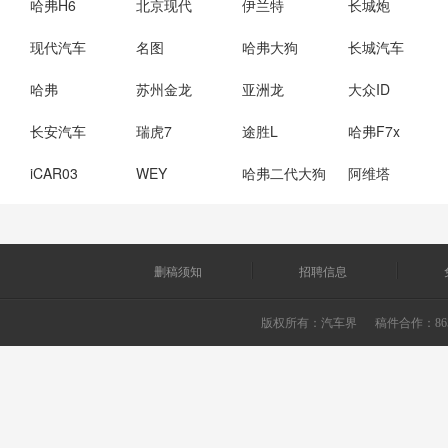
哈弗H6
北京现代
伊兰特
长城炮
现代汽车
名图
哈弗大狗
长城汽车
哈弗
苏州金龙
亚洲龙
大众ID
长安汽车
瑞虎7
途胜L
哈弗F7x
iCAR03
WEY
哈弗二代大狗
阿维塔
删稿须知
招聘信息
版权所有：
汽车界
稿件合作：865226