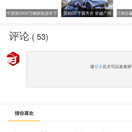
中国第2000万辆新能源车下
昊铂GT千翼齐开 穿越广州
订单狂飙
线，昊铂GT正式上市
中轴线创世界纪录
铂GT
评论
(
53
)
请
登录
后才可以发表评
猜你喜欢