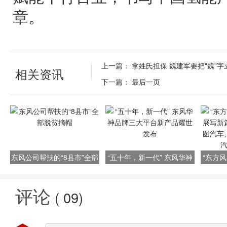
章。
上一篇：
拿姓氏担保 魏建军要把"魏"
相关资讯
下一篇：
最后一页
东风公司帮扶的“8县市”全部
“五十年，新一代” 东风华神
“东方风
脱贫摘帽
品牌三大平台新产品耀世发
写新篇
布
汽车、
评论
(
09
)