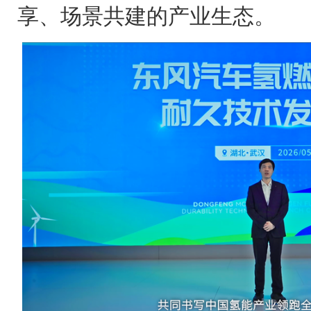
享、场景共建的产业生态。