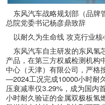
东风汽车战略规划部（品牌
总院党委书记杨彦鼎致辞
以耐久为生命线 攻克行业核
东风汽车自主研发的东风氢芯
产品，在第三方权威检测机构
中心（天津）有限公司，严格按照新
—2024工况完成10000小时
压衰减率仅3.29%，成为国内首
小时耐久验证的金属双极板氢