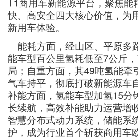
T1商用车新能源平台，聚焦能
快、高安全四大核心价值，为用
新用车体验。
能耗方面，经山区、平原多路
能车型百公里氢耗低至7公斤
局；自重方面，其49吨氢能牵引
气车持平，彻底打破新能源车
补能方面，氢能车型加氢15分钟
长续航，高效补能助力运营增
智慧分布式动力系统，储能系统
护，成为行业首个斩获商用车