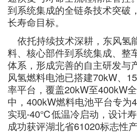
到系统集成的全链条技术突破
长寿命目标。
依托持续技术深耕，东风氢
料、核心部件到系统集成、整
体系，形成完善的自主研发与
风氢燃料电池已搭建70kW、15
率平台，覆盖20kW至400k
中，400kW燃料电池平台专为
实现-40℃低温冷启动，设计寿
成功获评湖北省61020标志性